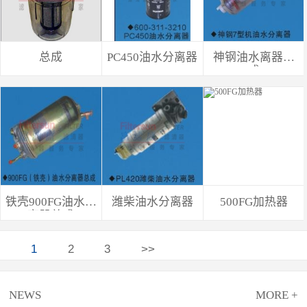
总成
PC450油水分离器
神钢油水离器总
成
铁壳900FG油水分
潍柴油水分离器
500FG加热器
离器总成
1
2
3
>>
NEWS
MORE +