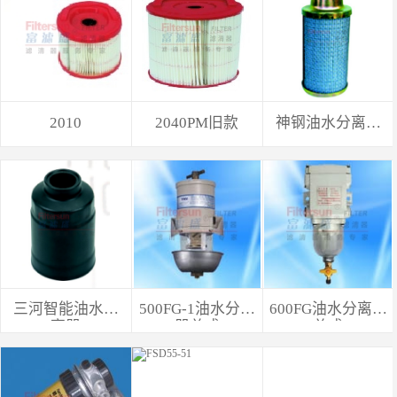
2010
2040PM旧款
神钢油水分离器
P872
三河智能油水分
500FG-1油水分离
600FG油水分离器
离器
器总成
总成