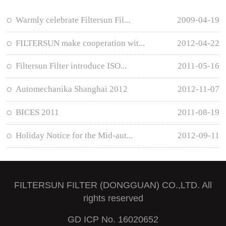
Warmly celebrate Filtersun Fil...
2009-04-19
FILTERSUN make cooperation wit...
2012-04-22
Filtersun Filter introduce ISO...
2011-05-16
Automechanika Shanghai 2012
2012-11-07
BICES 2011
2011-08-19
Holiday Notice for the Mid-aut...
2012-09-11
FILTERSUN FILTER (DONGGUAN) CO.,LTD. All
rights reserved
GD ICP No. 16020652